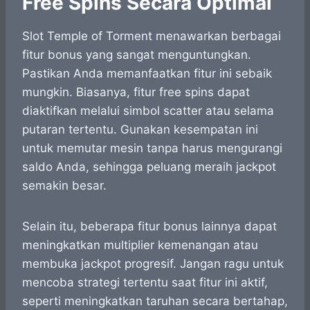
Free Spins Secara Optimal
Slot Temple of Torment menawarkan berbagai
fitur bonus yang sangat menguntungkan.
Pastikan Anda memanfaatkan fitur ini sebaik
mungkin. Biasanya, fitur free spins dapat
diaktifkan melalui simbol scatter atau selama
putaran tertentu. Gunakan kesempatan ini
untuk memutar mesin tanpa harus mengurangi
saldo Anda, sehingga peluang meraih jackpot
semakin besar.
Selain itu, beberapa fitur bonus lainnya dapat
meningkatkan multiplier kemenangan atau
membuka jackpot progresif. Jangan ragu untuk
mencoba strategi tertentu saat fitur ini aktif,
seperti meningkatkan taruhan secara bertahap,