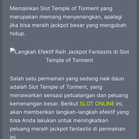
h
a
e
e
k
i
a
c
s
l
y
n
Memainkan Slot Temple of Torment yang
t
e
s
e
p
e
merupakan memang menyenangkan, apalagi
s
b
e
g
e
jika bisa meraih jackpot besar yang mengubah
A
o
n
r
hidup.
p
o
g
a
p
k
e
m
r
Salah satu permainan yang sedang naik daun
adalah Slot Temple of Torment, yang
menawarkan sensasi petualangan dan peluang
kemenangan besar. Berikut
SLOT ONLINE
ini,
akan memberikan langkah-langkah efektif yang
bisa Anda lakukan untuk meningkatkan
peluang meraih jackpot fantastis di permainan
ini.