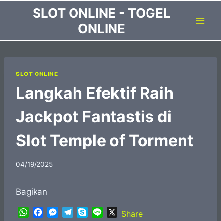
Skip
SLOT ONLINE - TOGEL
to
ONLINE
content
SLOT ONLINE
Langkah Efektif Raih
Jackpot Fantastis di
Slot Temple of Torment
04/19/2025
Bagikan
W
F
M
T
S
L
X
Share