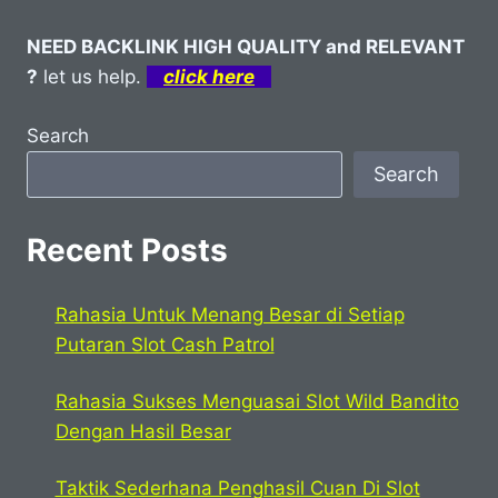
NEED BACKLINK HIGH QUALITY and RELEVANT
?
let us help.
click here
Search
Search
Recent Posts
Rahasia Untuk Menang Besar di Setiap
Putaran Slot Cash Patrol
Rahasia Sukses Menguasai Slot Wild Bandito
Dengan Hasil Besar
Taktik Sederhana Penghasil Cuan Di Slot