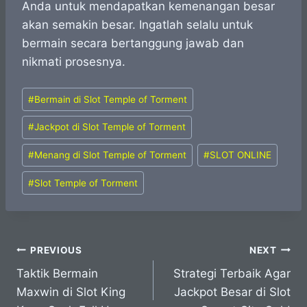
Anda untuk mendapatkan kemenangan besar
akan semakin besar. Ingatlah selalu untuk
bermain secara bertanggung jawab dan
nikmati prosesnya.
Post
#
Bermain di Slot Temple of Torment
Tags:
#
Jackpot di Slot Temple of Torment
#
Menang di Slot Temple of Torment
#
SLOT ONLINE
#
Slot Temple of Torment
Post
PREVIOUS
NEXT
Taktik Bermain
Strategi Terbaik Agar
navigation
Maxwin di Slot King
Jackpot Besar di Slot