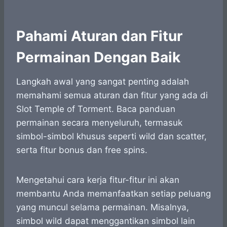
Pahami Aturan dan Fitur
Permainan Dengan Baik
Langkah awal yang sangat penting adalah
memahami semua aturan dan fitur yang ada di
Slot Temple of Torment. Baca panduan
permainan secara menyeluruh, termasuk
simbol-simbol khusus seperti wild dan scatter,
serta fitur bonus dan free spins.
Mengetahui cara kerja fitur-fitur ini akan
membantu Anda memanfaatkan setiap peluang
yang muncul selama permainan. Misalnya,
simbol wild dapat menggantikan simbol lain