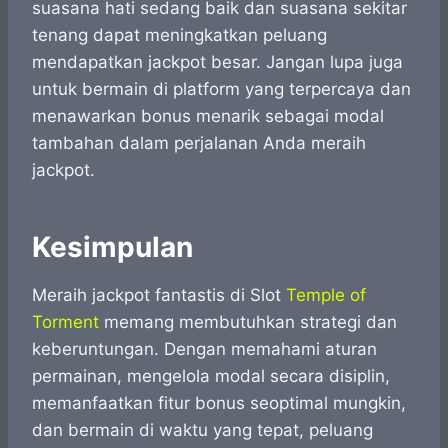
suasana hati sedang baik dan suasana sekitar
tenang dapat meningkatkan peluang
mendapatkan jackpot besar. Jangan lupa juga
untuk bermain di platform yang terpercaya dan
menawarkan bonus menarik sebagai modal
tambahan dalam perjalanan Anda meraih
jackpot.
Kesimpulan
Meraih jackpot fantastis di Slot
Temple of
Torment
memang membutuhkan strategi dan
keberuntungan. Dengan memahami aturan
permainan, mengelola modal secara disiplin,
memanfaatkan fitur bonus seoptimal mungkin,
dan bermain di waktu yang tepat, peluang