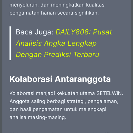
menyeluruh, dan meningkatkan kualitas
pengamatan harian secara signifikan.
Baca Juga:
DAILY808: Pusat
Analisis Angka Lengkap
Dengan Prediksi Terbaru
Kolaborasi Antaranggota
Kolaborasi menjadi kekuatan utama SETELWIN.
Anggota saling berbagi strategi, pengalaman,
dan hasil pengamatan untuk melengkapi
analisa masing-masing.