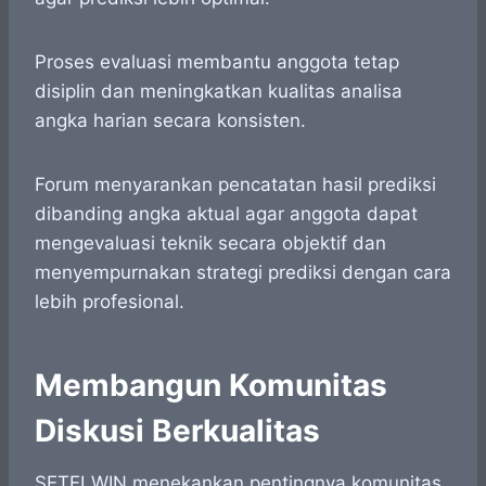
Proses evaluasi membantu anggota tetap
disiplin dan meningkatkan kualitas analisa
angka harian secara konsisten.
Forum menyarankan pencatatan hasil prediksi
dibanding angka aktual agar anggota dapat
mengevaluasi teknik secara objektif dan
menyempurnakan strategi prediksi dengan cara
lebih profesional.
Membangun Komunitas
Diskusi Berkualitas
SETELWIN menekankan pentingnya komunitas