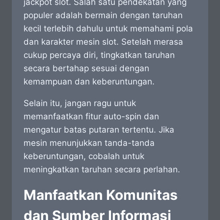
jackpot slot. Salah satu pendekatan yang
populer adalah bermain dengan taruhan
kecil terlebih dahulu untuk memahami pola
dan karakter mesin slot. Setelah merasa
cukup percaya diri, tingkatkan taruhan
secara bertahap sesuai dengan
kemampuan dan keberuntungan.
Selain itu, jangan ragu untuk
memanfaatkan fitur auto-spin dan
mengatur batas putaran tertentu. Jika
mesin menunjukkan tanda-tanda
keberuntungan, cobalah untuk
meningkatkan taruhan secara perlahan.
Manfaatkan Komunitas
dan Sumber Informasi