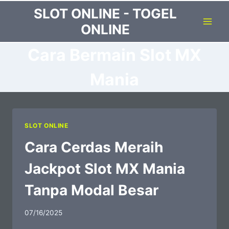
Skip
SLOT ONLINE - TOGEL
to
ONLINE
content
Cara Bermain Slot MX
Mania
SLOT ONLINE
Cara Cerdas Meraih
Jackpot Slot MX Mania
Tanpa Modal Besar
07/16/2025