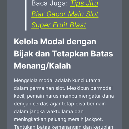
Baca Juga:
Tips Jitu
Biar Gacor Main Slot
Super Fruit Blast
Kelola Modal dengan
Bijak dan Tetapkan Batas
Menang/Kalah
Mengelola modal adalah kunci utama
dalam permainan slot. Meskipun bermodal
kecil, pemain harus mampu mengatur dana
dengan cerdas agar tetap bisa bermain
dalam jangka waktu lama dan
meningkatkan peluang meraih jackpot.
Tentukan batas kemenangan dan kerugian