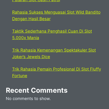
Rahasia Sukses Menguasai Slot Wild Bandito
Dengan Hasil Besar
Taktik Sederhana Penghasil Cuan Di Slot
5.000x Mania
Trik Rahasia Kemenangan Spektakuler Slot
Joker’s Jewels Dice
Trik Rahasia Pemain Profesional Di Slot Fluffy
Fortune
Recent Comments
No comments to show.