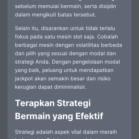
sebelum memulai bermain, serta disiplin
dalam mengikuti batas tersebut.
Selain itu, disarankan untuk tidak terlalu
fokus pada satu mesin slot saja. Cobalah
berbagai mesin dengan volatilitas berbeda
dan pilih yang sesuai dengan modal dan
strategi Anda. Dengan pengelolaan modal
yang baik, peluang untuk mendapatkan
jackpot akan semakin besar dan risiko
kerugian dapat diminimalisir.
Terapkan Strategi
Bermain yang Efektif
Strategi adalah aspek vital dalam meraih