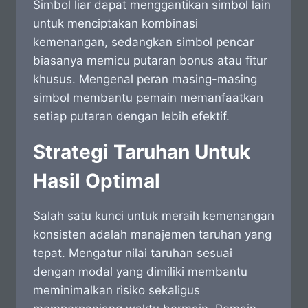
Simbol liar dapat menggantikan simbol lain
untuk menciptakan kombinasi
kemenangan, sedangkan simbol pencar
biasanya memicu putaran bonus atau fitur
khusus. Mengenal peran masing-masing
simbol membantu pemain memanfaatkan
setiap putaran dengan lebih efektif.
Strategi Taruhan Untuk
Hasil Optimal
Salah satu kunci untuk meraih kemenangan
konsisten adalah manajemen taruhan yang
tepat. Mengatur nilai taruhan sesuai
dengan modal yang dimiliki membantu
meminimalkan risiko sekaligus