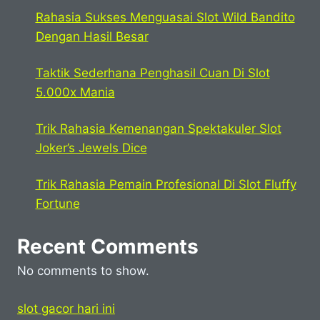
Rahasia Sukses Menguasai Slot Wild Bandito
Dengan Hasil Besar
Taktik Sederhana Penghasil Cuan Di Slot
5.000x Mania
Trik Rahasia Kemenangan Spektakuler Slot
Joker’s Jewels Dice
Trik Rahasia Pemain Profesional Di Slot Fluffy
Fortune
Recent Comments
No comments to show.
slot gacor hari ini