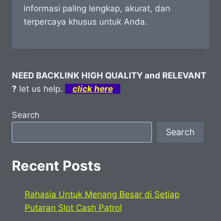
informasi paling lengkap, akurat, dan
terpercaya khusus untuk Anda.
NEED BACKLINK HIGH QUALITY and RELEVANT
?
let us help.
click here
Search
Search
Recent Posts
Rahasia Untuk Menang Besar di Setiap
Putaran Slot Cash Patrol