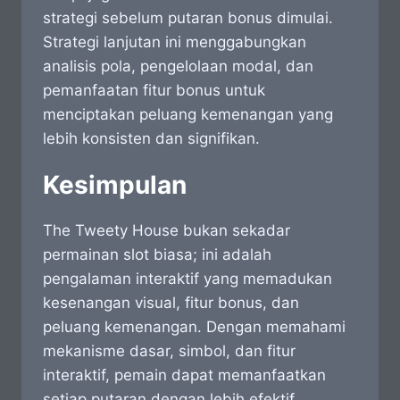
strategi sebelum putaran bonus dimulai.
Strategi lanjutan ini menggabungkan
analisis pola, pengelolaan modal, dan
pemanfaatan fitur bonus untuk
menciptakan peluang kemenangan yang
lebih konsisten dan signifikan.
Kesimpulan
The Tweety House bukan sekadar
permainan slot biasa; ini adalah
pengalaman interaktif yang memadukan
kesenangan visual, fitur bonus, dan
peluang kemenangan. Dengan memahami
mekanisme dasar, simbol, dan fitur
interaktif, pemain dapat memanfaatkan
setiap putaran dengan lebih efektif.