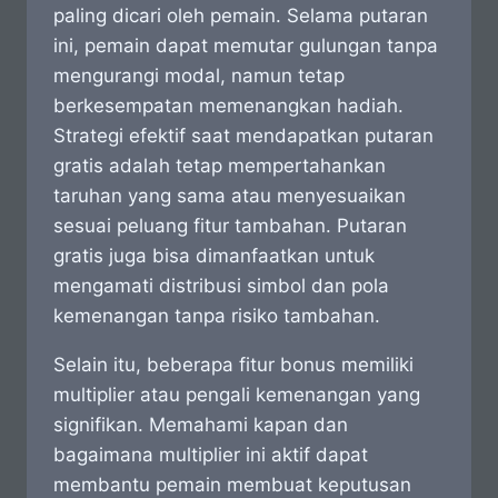
paling dicari oleh pemain. Selama putaran
ini, pemain dapat memutar gulungan tanpa
mengurangi modal, namun tetap
berkesempatan memenangkan hadiah.
Strategi efektif saat mendapatkan putaran
gratis adalah tetap mempertahankan
taruhan yang sama atau menyesuaikan
sesuai peluang fitur tambahan. Putaran
gratis juga bisa dimanfaatkan untuk
mengamati distribusi simbol dan pola
kemenangan tanpa risiko tambahan.
Selain itu, beberapa fitur bonus memiliki
multiplier atau pengali kemenangan yang
signifikan. Memahami kapan dan
bagaimana multiplier ini aktif dapat
membantu pemain membuat keputusan