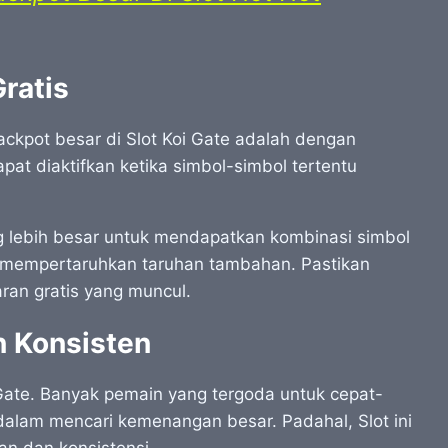
ratis
ackpot besar di Slot Koi Gate adalah dengan
apat diaktifkan ketika simbol-simbol tertentu
ng lebih besar untuk mendapatkan kombinasi simbol
u mempertaruhkan taruhan tambahan. Pastikan
an gratis yang muncul.
 Konsisten
 Gate. Banyak pemain yang tergoda untuk cepat-
dalam mencari kemenangan besar. Padahal, Slot ini