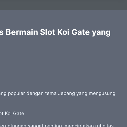
s Bermain Slot Koi Gate yang
yang populer dengan tema Jepang yang mengusung
beruntungan sangat penting, menciptakan rutinitas