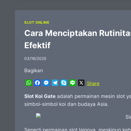
SLOT ONLINE
Cara Menciptakan Rutinita
Efektif
03/16/2025
Bagikan
WhatsApp
Facebook
Messenger
Telegram
Skype
Line
X
Share
Slot Koi Gate
adalah permainan mesin slot 
simbol-simbol koi dan budaya Asia.
Seperti permainan slot lainnya, meskipun ke