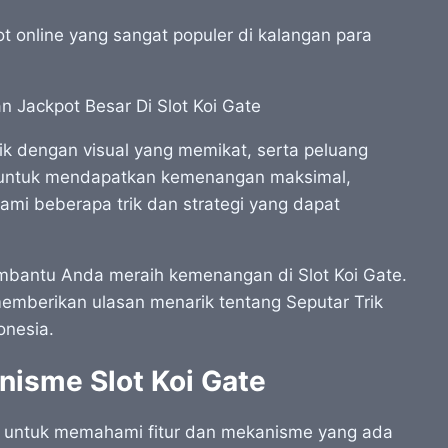
ot online yang sangat populer di kalangan para
k dengan visual yang memikat, serta peluang
 untuk mendapatkan kemenangan maksimal,
ami beberapa trik dan strategi yang dapat
mbantu Anda meraih kemenangan di Slot Koi Gate.
mberikan ulasan menarik tentang Seputar Trik
onesia.
isme Slot Koi Gate
g untuk memahami fitur dan mekanisme yang ada