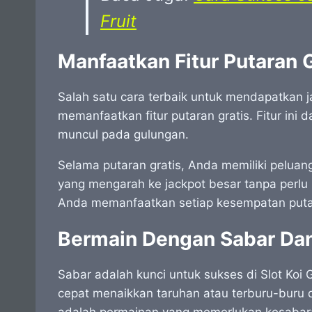
Fruit
Manfaatkan Fitur Putaran G
Salah satu cara terbaik untuk mendapatkan j
memanfaatkan fitur putaran gratis. Fitur ini d
muncul pada gulungan.
Selama putaran gratis, Anda memiliki pelua
yang mengarah ke jackpot besar tanpa perl
Anda memanfaatkan setiap kesempatan putar
Bermain Dengan Sabar Dan
Sabar adalah kunci untuk sukses di Slot Koi
cepat menaikkan taruhan atau terburu-buru 