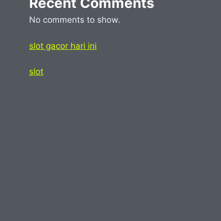
Recent Comments
No comments to show.
slot gacor hari ini
slot