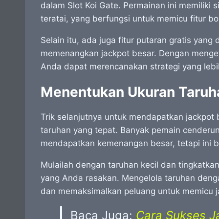
dalam Slot Koi Gate. Permainan ini memiliki 
teratai, yang berfungsi untuk memicu fitur b
Selain itu, ada juga fitur putaran gratis ya
memenangkan jackpot besar. Dengan mengetah
Anda dapat merencanakan strategi yang lebih
Menentukan Ukuran Taruh
Trik selanjutnya untuk mendapatkan jackpot 
taruhan yang tepat. Banyak pemain cenderu
mendapatkan kemenangan besar, tetapi ini bis
Mulailah dengan taruhan kecil dan tingkatk
yang Anda rasakan. Mengelola taruhan denga
dan memaksimalkan peluang untuk memicu j
Baca Juga:
Cara Sukses Ja