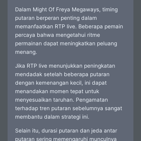
Dalam Might Of Freya Megaways, timing
putaran berperan penting dalam
memanfaatkan RTP live. Beberapa pemain
percaya bahwa mengetahui ritme
permainan dapat meningkatkan peluang
menang.
Jika RTP live menunjukkan peningkatan
mendadak setelah beberapa putaran
dengan kemenangan kecil, ini dapat
menandakan momen tepat untuk
menyesuaikan taruhan. Pengamatan
terhadap tren putaran sebelumnya sangat
membantu dalam strategi ini.
Selain itu, durasi putaran dan jeda antar
putaran sering memengaruhi munculnya