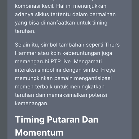
kombinasi kecil. Hal ini menunjukkan
adanya siklus tertentu dalam permainan
yang bisa dimanfaatkan untuk timing
taruhan.
Selain itu, simbol tambahan seperti Thor’s
Hammer atau koin keberuntungan juga
memengaruhi RTP live. Mengamati
interaksi simbol ini dengan simbol Freya
memungkinkan pemain mengantisipasi
momen terbaik untuk meningkatkan
taruhan dan memaksimalkan potensi
kemenangan.
Timing Putaran Dan
Momentum