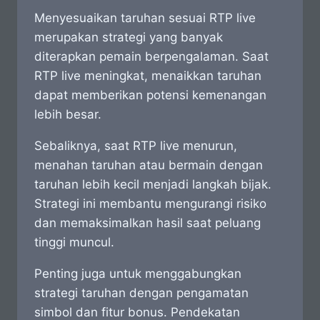
Menyesuaikan taruhan sesuai RTP live
merupakan strategi yang banyak
diterapkan pemain berpengalaman. Saat
RTP live meningkat, menaikkan taruhan
dapat memberikan potensi kemenangan
lebih besar.
Sebaliknya, saat RTP live menurun,
menahan taruhan atau bermain dengan
taruhan lebih kecil menjadi langkah bijak.
Strategi ini membantu mengurangi risiko
dan memaksimalkan hasil saat peluang
tinggi muncul.
Penting juga untuk menggabungkan
strategi taruhan dengan pengamatan
simbol dan fitur bonus. Pendekatan