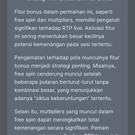
Fitur bonus dalam permainan ini, seperti
free spin dan multipliers, memiliki pengaruh
signifikan terhadap RTP live. Aktivasi fitur
ini sering menentukan besar kecilnya
potensi kemenangan pada sesi tertentu.
Pengamatan terhadap pola munculnya fitur
bonus menjadi strategi penting. Misalnya,
free spin cenderung muncul setelah
beberapa putaran berturut-turut tanpa
kombinasi besar, yang menunjukkan
adanya “siklus keberuntungan” tertentu.
Selain itu, multipliers yang muncul dalam
free spin dapat meningkatkan total
kemenangan secara signifikan. Pemain