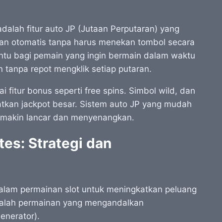
adalah fitur auto JP (Jutaan Perputaran) yang
n otomatis tanpa harus menekan tombol secara
antu bagi pemain yang ingin bermain dalam waktu
 tanpa repot mengklik setiap putaran.
 fitur bonus seperti free spins. Simbol wild, dan
tkan jackpot besar. Sistem auto JP yang mudah
makin lancar dan menyenangkan.
tes: Strategi dan
alam permainan slot untuk meningkatkan peluang
dalah permainan yang mengandalkan
nerator).