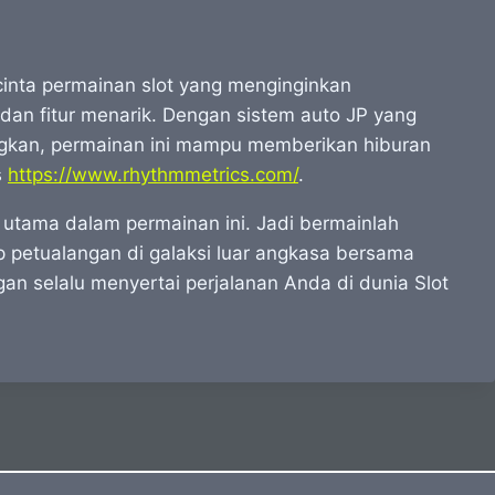
pecinta permainan slot yang menginginkan
dan fitur menarik. Dengan sistem auto JP yang
gkan, permainan ini mampu memberikan hiburan
s
https://www.rhythmmetrics.com/
.
 utama dalam permainan ini. Jadi bermainlah
p petualangan di galaksi luar angkasa bersama
an selalu menyertai perjalanan Anda di dunia Slot