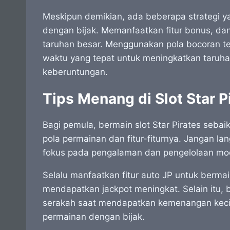
Meskipun demikian, ada beberapa strategi ya
dengan bijak. Memanfaatkan fitur bonus, da
taruhan besar. Menggunakan pola bocoran 
waktu yang tepat untuk meningkatkan taruhan
keberuntungan.
Tips Menang di Slot Star 
Bagi pemula, bermain slot Star Pirates seba
pola permainan dan fitur-fiturnya. Jangan l
fokus pada pengalaman dan pengelolaan mo
Selalu manfaatkan fitur auto JP untuk berma
mendapatkan jackpot meningkat. Selain itu, b
serakah saat mendapatkan kemenangan kecil
permainan dengan bijak.