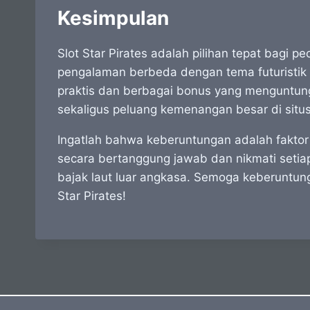
Kesimpulan
Slot Star Pirates adalah pilihan tepat bagi 
pengalaman berbeda dengan tema futuristik 
praktis dan berbagai bonus yang menguntun
sekaligus peluang kemenangan besar di situ
Ingatlah bahwa keberuntungan adalah faktor
secara bertanggung jawab dan nikmati setia
bajak laut luar angkasa. Semoga keberuntung
Star Pirates!