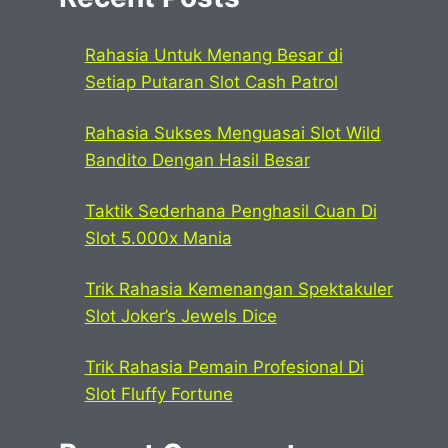
Rahasia Untuk Menang Besar di
Setiap Putaran Slot Cash Patrol
Rahasia Sukses Menguasai Slot Wild
Bandito Dengan Hasil Besar
Taktik Sederhana Penghasil Cuan Di
Slot 5.000x Mania
Trik Rahasia Kemenangan Spektakuler
Slot Joker’s Jewels Dice
Trik Rahasia Pemain Profesional Di
Slot Fluffy Fortune