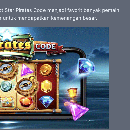
t Star Pirates Code menjadi favorit banyak pemain
r untuk mendapatkan kemenangan besar.