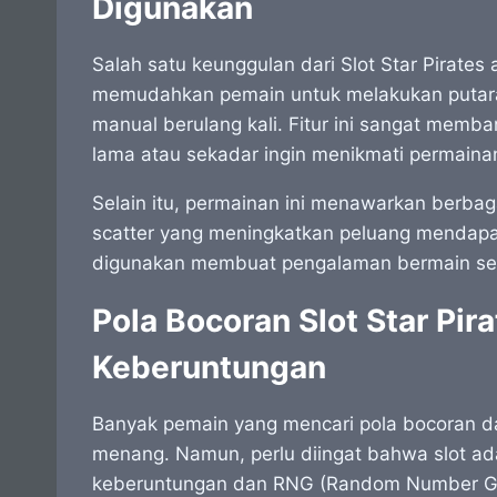
Digunakan
Salah satu keunggulan dari Slot Star Pirates 
memudahkan pemain untuk melakukan putara
manual berulang kali. Fitur ini sangat memb
lama atau sekadar ingin menikmati permainan
Selain itu, permainan ini menawarkan berbagai
scatter yang meningkatkan peluang mendapa
digunakan membuat pengalaman bermain se
Pola Bocoran Slot Star Pira
Keberuntungan
Banyak pemain yang mencari pola bocoran d
menang. Namun, perlu diingat bahwa slot a
keberuntungan dan RNG (Random Number Ge