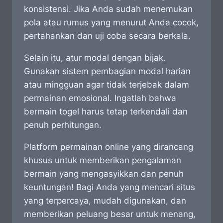
konsistensi. Jika Anda sudah menemukan
pola atau rumus yang menurut Anda cocok,
pertahankan dan uji coba secara berkala.
Selain itu, atur modal dengan bijak.
Gunakan sistem pembagian modal harian
atau mingguan agar tidak terjebak dalam
permainan emosional. Ingatlah bahwa
bermain togel harus tetap terkendali dan
penuh perhitungan.
Platform permainan online yang dirancang
khusus untuk memberikan pengalaman
bermain yang mengasyikkan dan penuh
keuntungan! Bagi Anda yang mencari situs
yang terpercaya, mudah digunakan, dan
memberikan peluang besar untuk menang,