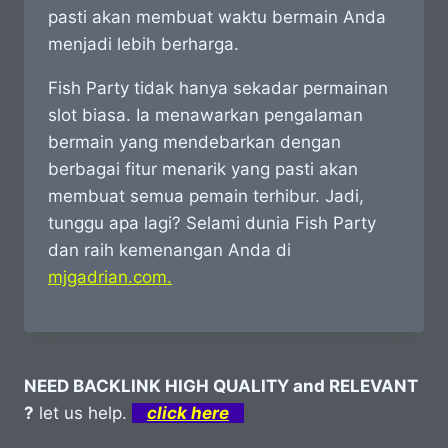
pasti akan membuat waktu bermain Anda
menjadi lebih berharga.
Fish Party tidak hanya sekadar permainan
slot biasa. Ia menawarkan pengalaman
bermain yang mendebarkan dengan
berbagai fitur menarik yang pasti akan
membuat semua pemain terhibur. Jadi,
tunggu apa lagi? Selami dunia Fish Party
dan raih kemenangan Anda di
mjgadrian.com.
NEED BACKLINK HIGH QUALITY and RELEVANT
?
let us help.
click here