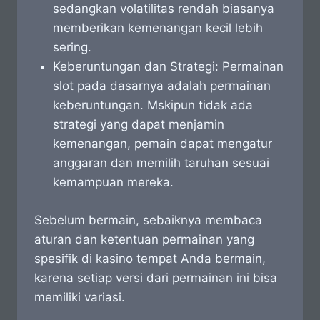
sedangkan volatilitas rendah biasanya
memberikan kemenangan kecil lebih
sering.
Keberuntungan dan Strategi: Permainan
slot pada dasarnya adalah permainan
keberuntungan. Mskipun tidak ada
strategi yang dapat menjamin
kemenangan, pemain dapat mengatur
anggaran dan memilih taruhan sesuai
kemampuan mereka.
Sebelum bermain, sebaiknya membaca
aturan dan ketentuan permainan yang
spesifik di kasino tempat Anda bermain,
karena setiap versi dari permainan ini bisa
memiliki variasi.