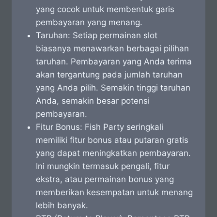
yang cocok untuk membentuk garis
pembayaran yang menang.
Taruhan: Setiap permainan slot
biasanya menawarkan berbagai pilihan
taruhan. Pembayaran yang Anda terima
akan tergantung pada jumlah taruhan
yang Anda pilih. Semakin tinggi taruhan
Anda, semakin besar potensi
pembayaran.
Fitur Bonus: Fish Party seringkali
memiliki fitur bonus atau putaran gratis
yang dapat meningkatkan pembayaran.
Ini mungkin termasuk pengali, fitur
ekstra, atau permainan bonus yang
memberikan kesempatan untuk menang
lebih banyak.