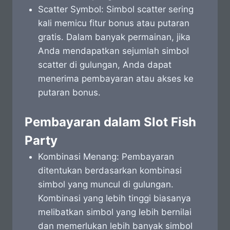
Scatter Symbol: Simbol scatter sering
kali memicu fitur bonus atau putaran
gratis. Dalam banyak permainan, jika
Anda mendapatkan sejumlah simbol
scatter di gulungan, Anda dapat
menerima pembayaran atau akses ke
putaran bonus.
Pembayaran dalam Slot Fish
Party
Kombinasi Menang: Pembayaran
ditentukan berdasarkan kombinasi
simbol yang muncul di gulungan.
Kombinasi yang lebih tinggi biasanya
melibatkan simbol yang lebih bernilai
dan memerlukan lebih banyak simbol