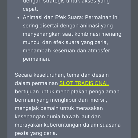
dengan strategis untuk akses yang
cepat.
Animasi dan Efek Suara: Permainan ini
sering disertai dengan animasi yang
menyenangkan saat kombinasi menang
muncul dan efek suara yang ceria,
menambah keseruan dan atmosfer
permainan.
Secara keseluruhan, tema dan desain
dalam permainan
SLOT TRADISIONAL
bertujuan untuk menciptakan pengalaman
bermain yang menghibur dan imersif,
mengajak pemain untuk merasakan
kesenangan dunia bawah laut dan
merayakan keberuntungan dalam suasana
pesta yang ceria.