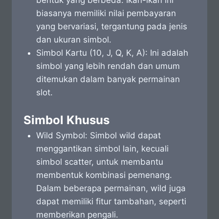
biasanya memiliki nilai pembayaran
yang bervariasi, tergantung pada jenis
dan ukuran simbol.
Simbol Kartu (10, J, Q, K, A): Ini adalah
simbol yang lebih rendah dan umum
ditemukan dalam banyak permainan
slot.
Simbol Khusus
Wild Symbol: Simbol wild dapat
menggantikan simbol lain, kecuali
simbol scatter, untuk membantu
membentuk kombinasi pemenang.
Dalam beberapa permainan, wild juga
dapat memiliki fitur tambahan, seperti
memberikan pengali.