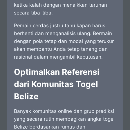
ketika kalah dengan menaikkan taruhan
secara tiba-tiba.
Pemain cerdas justru tahu kapan harus
berhenti dan menganalisis ulang. Bermain
dengan pola tetap dan modal yang terukur
akan membantu Anda tetap tenang dan
rasional dalam mengambil keputusan.
Optimalkan Referensi
dari Komunitas Togel
Belize
Banyak komunitas online dan grup prediksi
yang secara rutin membagikan angka togel
Belize berdasarkan rumus dan