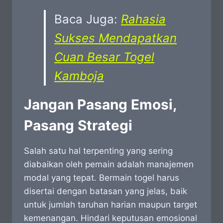
Baca Juga:
Rahasia
Sukses Mendapatkan
Cuan Besar Togel
Kamboja
Jangan Pasang Emosi,
Pasang Strategi
Salah satu hal terpenting yang sering
diabaikan oleh pemain adalah manajemen
modal yang tepat. Bermain togel harus
disertai dengan batasan yang jelas, baik
untuk jumlah taruhan harian maupun target
kemenangan. Hindari keputusan emosional