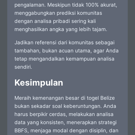
pengalaman. Meskipun tidak 100% akurat,
menggabungkan prediksi komunitas
dengan analisa pribadi sering kali
menghasilkan angka yang lebih tajam.
Jadikan referensi dari komunitas sebagai
tambahan, bukan acuan utama, agar Anda
tetap mengandalkan kemampuan analisa
sendiri.
Kesimpulan
Meraih kemenangan besar di togel Belize
bukan sekadar soal keberuntungan. Anda
harus berpikir cerdas, melakukan analisa
data yang konsisten, menerapkan strategi
BBFS, menjaga modal dengan disiplin, dan