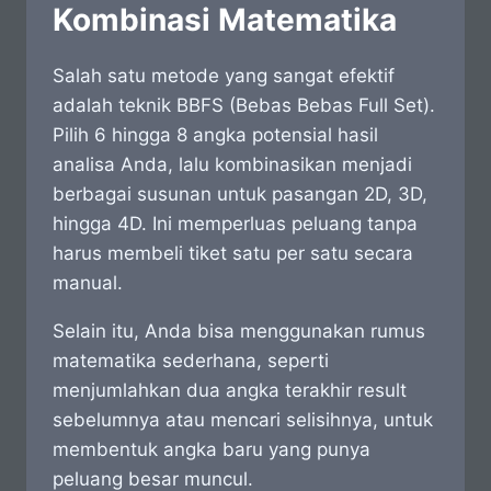
Kombinasi Matematika
Salah satu metode yang sangat efektif
adalah teknik BBFS (Bebas Bebas Full Set).
Pilih 6 hingga 8 angka potensial hasil
analisa Anda, lalu kombinasikan menjadi
berbagai susunan untuk pasangan 2D, 3D,
hingga 4D. Ini memperluas peluang tanpa
harus membeli tiket satu per satu secara
manual.
Selain itu, Anda bisa menggunakan rumus
matematika sederhana, seperti
menjumlahkan dua angka terakhir result
sebelumnya atau mencari selisihnya, untuk
membentuk angka baru yang punya
peluang besar muncul.