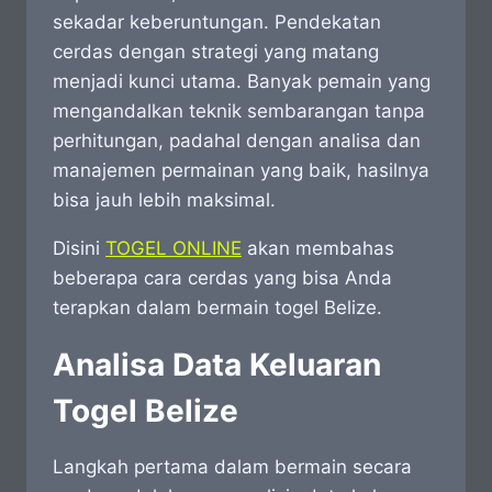
sekadar keberuntungan. Pendekatan
cerdas dengan strategi yang matang
menjadi kunci utama. Banyak pemain yang
mengandalkan teknik sembarangan tanpa
perhitungan, padahal dengan analisa dan
manajemen permainan yang baik, hasilnya
bisa jauh lebih maksimal.
Disini
TOGEL ONLINE
akan membahas
beberapa cara cerdas yang bisa Anda
terapkan dalam bermain togel Belize.
Analisa Data Keluaran
Togel Belize
Langkah pertama dalam bermain secara