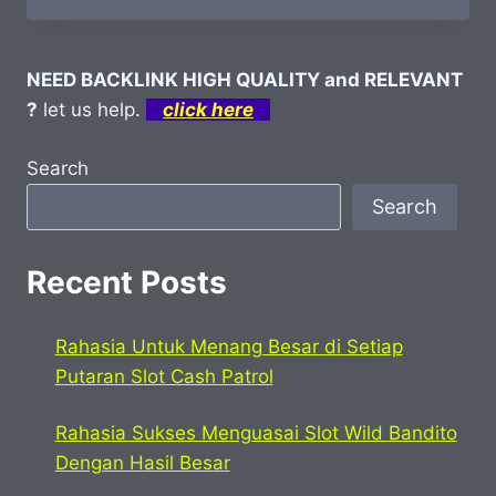
NEED BACKLINK HIGH QUALITY and RELEVANT
?
let us help.
click here
Search
Search
Recent Posts
Rahasia Untuk Menang Besar di Setiap
Putaran Slot Cash Patrol
Rahasia Sukses Menguasai Slot Wild Bandito
Dengan Hasil Besar