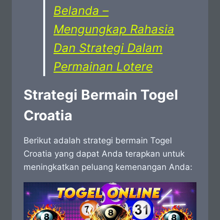
Belanda –
Mengungkap Rahasia
Dan Strategi Dalam
Permainan Lotere
Strategi Bermain Togel
Croatia
Berikut adalah strategi bermain Togel
Croatia yang dapat Anda terapkan untuk
meningkatkan peluang kemenangan Anda: