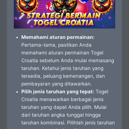
Memahami aturan permainan:
Pertama-tama, pastikan Anda
memahami aturan permainan Togel
Croatia sebelum Anda mulai memasang
taruhan. Ketahui jenis taruhan yang
tersedia, peluang kemenangan, dan
pembayaran yang ditawarkan.
Pilih jenis taruhan yang tepat:
Togel
Croatia menawarkan berbagai jenis
taruhan yang dapat Anda pilih. Mulai
dari taruhan angka tunggal hingga
taruhan kombinasi. Pilihlah jenis taruhan