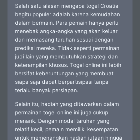
Salah satu alasan mengapa togel Croatia
begitu populer adalah karena kemudahan
dalam bermain. Para pemain hanya perlu
menebak angka-angka yang akan keluar
dan memasang taruhan sesuai dengan
prediksi mereka. Tidak seperti permainan
judi lain yang membutuhkan strategi dan
keterampilan khusus. Togel online ini lebih
bersifat keberuntungan yang membuat
siapa saja dapat berpartisipasi tanpa
terlalu banyak persiapan.
Selain itu, hadiah yang ditawarkan dalam
permainan togel online ini juga cukup
menarik. Dengan modal taruhan yang
relatif kecil, pemain memiliki kesempatan
untuk memenangkan hadiah jutaan hingga