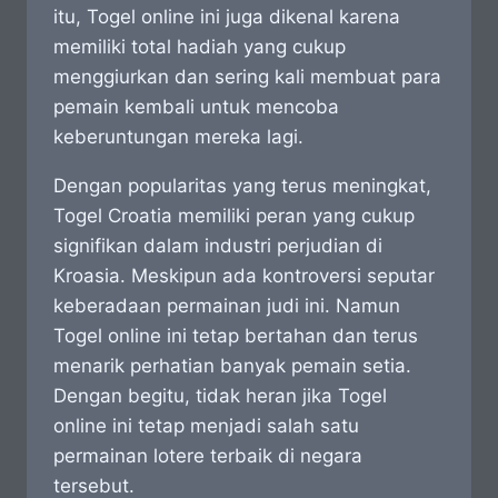
itu, Togel online ini juga dikenal karena
memiliki total hadiah yang cukup
menggiurkan dan sering kali membuat para
pemain kembali untuk mencoba
keberuntungan mereka lagi.
Dengan popularitas yang terus meningkat,
Togel Croatia memiliki peran yang cukup
signifikan dalam industri perjudian di
Kroasia. Meskipun ada kontroversi seputar
keberadaan permainan judi ini. Namun
Togel online ini tetap bertahan dan terus
menarik perhatian banyak pemain setia.
Dengan begitu, tidak heran jika Togel
online ini tetap menjadi salah satu
permainan lotere terbaik di negara
tersebut.