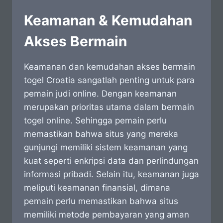
Keamanan & Kemudahan
Akses Bermain
Keamanan dan kemudahan akses bermain
togel Croatia sangatlah penting untuk para
pemain judi online. Dengan keamanan
merupakan prioritas utama dalam bermain
togel online. Sehingga pemain perlu
memastikan bahwa situs yang mereka
gunjungi memiliki sistem keamanan yang
kuat seperti enkripsi data dan perlindungan
informasi pribadi. Selain itu, keamanan juga
meliputi keamanan finansial, dimana
pemain perlu memastikan bahwa situs
memiliki metode pembayaran yang aman