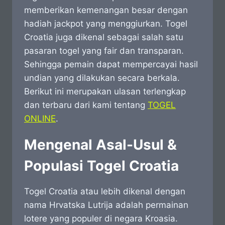
memberikan kemenangan besar dengan
hadiah jackpot yang menggiurkan. Togel
Croatia juga dikenal sebagai salah satu
pasaran togel yang fair dan transparan.
Sehingga pemain dapat mempercayai hasil
undian yang dilakukan secara berkala.
Berikut ini merupakan ulasan terlengkap
dan terbaru dari kami tentang
TOGEL
ONLINE
.
Mengenal Asal-Usul &
Populasi Togel Croatia
Togel Croatia atau lebih dikenal dengan
nama Hrvatska Lutrija adalah permainan
lotere yang populer di negara Kroasia.