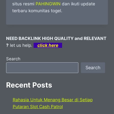
situs resmi
PAHINGWIN
dan ikuti update
terbaru komunitas togel.
NEED BACKLINK HIGH QUALITY and RELEVANT
?
let us help.
click here
Search
Search
Recent Posts
Rahasia Untuk Menang Besar di Setiap
Putaran Slot Cash Patrol