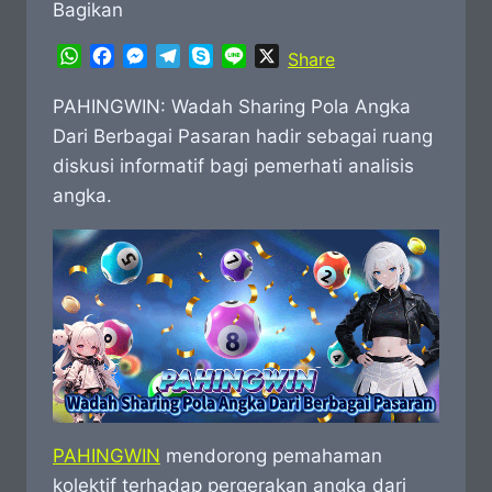
Bagikan
WhatsApp
Facebook
Messenger
Telegram
Skype
Line
X
Share
PAHINGWIN: Wadah Sharing Pola Angka
Dari Berbagai Pasaran hadir sebagai ruang
diskusi informatif bagi pemerhati analisis
angka.
PAHINGWIN
mendorong pemahaman
kolektif terhadap pergerakan angka dari