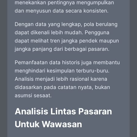
menekankan pentingnya mengumpulkan
dan menyusun data secara konsisten.
Dengan data yang lengkap, pola berulang
dapat dikenali lebih mudah. Pengguna
dapat melihat tren jangka pendek maupun
jangka panjang dari berbagai pasaran.
Pemanfaatan data historis juga membantu
menghindari kesimpulan terburu-buru.
Analisis menjadi lebih rasional karena
didasarkan pada catatan nyata, bukan
asumsi sesaat.
Analisis Lintas Pasaran
Untuk Wawasan