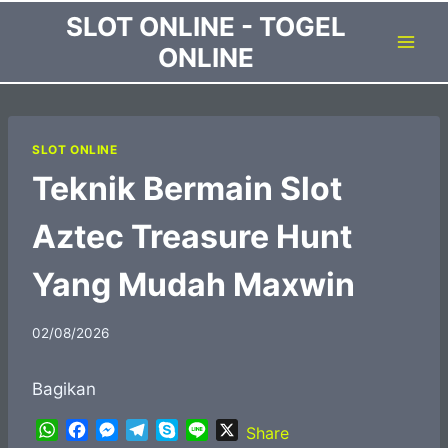
Skip
SLOT ONLINE - TOGEL
to
ONLINE
content
SLOT ONLINE
Teknik Bermain Slot
Aztec Treasure Hunt
Yang Mudah Maxwin
02/08/2026
Bagikan
W
F
M
T
S
L
X
Share