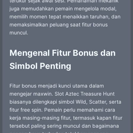
terukur sejak awal sesi. Pemahaman mekanik
juga memudahkan pemain mengelola modal,
memilih momen tepat menaikkan taruhan, dan
memaksimalkan peluang saat fitur bonus
muncul.
Mengenal Fitur Bonus dan
Simbol Penting
Fitur bonus menjadi kunci utama dalam
mengejar maxwin. Slot Aztec Treasure Hunt
biasanya dilengkapi simbol Wild, Scatter, serta
fitur free spin. Pemain perlu memahami cara
kerja masing-masing fitur, termasuk kapan fitur
tersebut paling sering muncul dan bagaimana