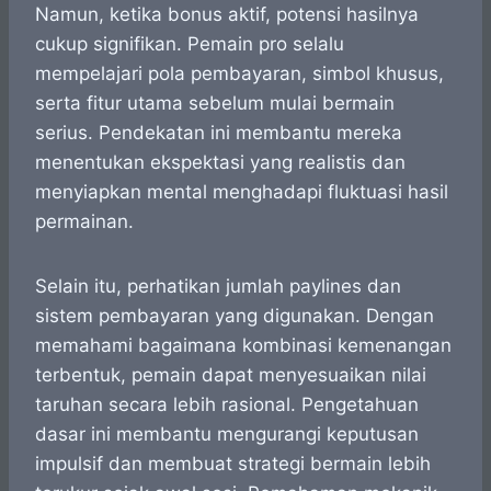
Namun, ketika bonus aktif, potensi hasilnya
cukup signifikan. Pemain pro selalu
mempelajari pola pembayaran, simbol khusus,
serta fitur utama sebelum mulai bermain
serius. Pendekatan ini membantu mereka
menentukan ekspektasi yang realistis dan
menyiapkan mental menghadapi fluktuasi hasil
permainan.
Selain itu, perhatikan jumlah paylines dan
sistem pembayaran yang digunakan. Dengan
memahami bagaimana kombinasi kemenangan
terbentuk, pemain dapat menyesuaikan nilai
taruhan secara lebih rasional. Pengetahuan
dasar ini membantu mengurangi keputusan
impulsif dan membuat strategi bermain lebih