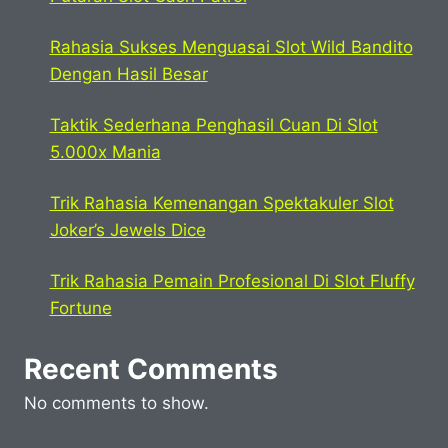
Rahasia Sukses Menguasai Slot Wild Bandito
Dengan Hasil Besar
Taktik Sederhana Penghasil Cuan Di Slot
5.000x Mania
Trik Rahasia Kemenangan Spektakuler Slot
Joker’s Jewels Dice
Trik Rahasia Pemain Profesional Di Slot Fluffy
Fortune
Recent Comments
No comments to show.