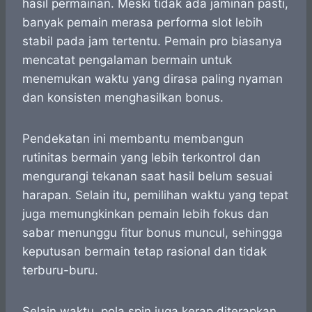
hasil permainan. Meski tidak ada jaminan pasti,
banyak pemain merasa performa slot lebih
stabil pada jam tertentu. Pemain pro biasanya
mencatat pengalaman bermain untuk
menemukan waktu yang dirasa paling nyaman
dan konsisten menghasilkan bonus.
Pendekatan ini membantu membangun
rutinitas bermain yang lebih terkontrol dan
mengurangi tekanan saat hasil belum sesuai
harapan. Selain itu, pemilihan waktu yang tepat
juga memungkinkan pemain lebih fokus dan
sabar menunggu fitur bonus muncul, sehingga
keputusan bermain tetap rasional dan tidak
terburu-buru.
Selain waktu, pola spin juga kerap diterapkan.