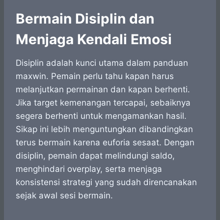
Bermain Disiplin dan
Menjaga Kendali Emosi
Disiplin adalah kunci utama dalam panduan
maxwin. Pemain perlu tahu kapan harus
melanjutkan permainan dan kapan berhenti.
Jika target kemenangan tercapai, sebaiknya
segera berhenti untuk mengamankan hasil.
Sikap ini lebih menguntungkan dibandingkan
terus bermain karena euforia sesaat. Dengan
disiplin, pemain dapat melindungi saldo,
menghindari overplay, serta menjaga
konsistensi strategi yang sudah direncanakan
sejak awal sesi bermain.