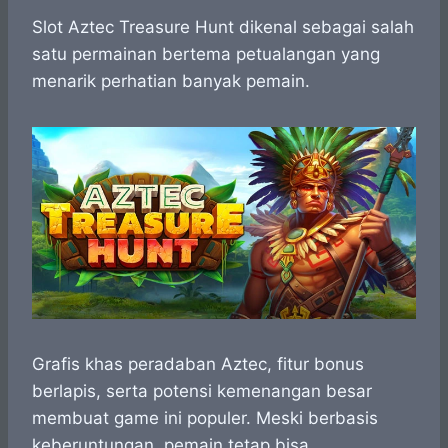
h
a
e
e
k
i
a
c
s
l
y
n
Slot Aztec Treasure Hunt dikenal sebagai salah
t
e
s
e
p
e
satu permainan bertema petualangan yang
s
b
e
g
e
menarik perhatian banyak pemain.
A
o
n
r
p
o
g
a
p
k
e
m
r
Grafis khas peradaban Aztec, fitur bonus
berlapis, serta potensi kemenangan besar
membuat game ini populer. Meski berbasis
keberuntungan, pemain tetap bisa