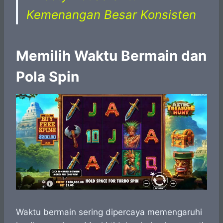
Kemenangan Besar Konsisten
Memilih Waktu Bermain dan
Pola Spin
Waktu bermain sering dipercaya memengaruhi