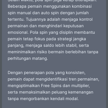
Beberapa pemain menggunakan kombinasi
spin manual dan auto spin dengan jumlah
tertentu. Tujuannya adalah menjaga kontrol
permainan dan menghindari keputusan
emosional. Pola spin yang disiplin membantu
pemain tetap fokus pada strategi jangka
panjang, menjaga saldo lebih stabil, serta
meminimalkan risiko bermain berlebihan tanpa
perhitungan matang.
Dengan penerapan pola yang konsisten,
pemain dapat mengidentifikasi tren permainan,
mengoptimalkan Free Spins dan multiplier,
serta memaksimalkan peluang kemenangan
tanpa mengorbankan kendali modal.