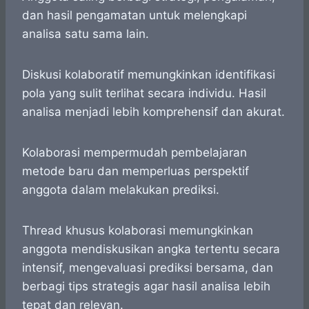
dan hasil pengamatan untuk melengkapi
analisa satu sama lain.
Diskusi kolaboratif memungkinkan identifikasi
pola yang sulit terlihat secara individu. Hasil
analisa menjadi lebih komprehensif dan akurat.
Kolaborasi mempermudah pembelajaran
metode baru dan memperluas perspektif
anggota dalam melakukan prediksi.
Thread khusus kolaborasi memungkinkan
anggota mendiskusikan angka tertentu secara
intensif, mengevaluasi prediksi bersama, dan
berbagi tips strategis agar hasil analisa lebih
tepat dan relevan.