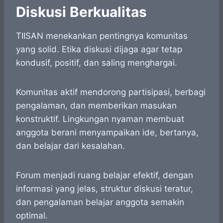
Diskusi Berkualitas
TIISAN menekankan pentingnya komunitas
yang solid. Etika diskusi dijaga agar tetap
kondusif, positif, dan saling menghargai.
Komunitas aktif mendorong partisipasi, berbagi
pengalaman, dan memberikan masukan
konstruktif. Lingkungan nyaman membuat
anggota berani menyampaikan ide, bertanya,
dan belajar dari kesalahan.
Forum menjadi ruang belajar efektif, dengan
informasi yang jelas, struktur diskusi teratur,
dan pengalaman belajar anggota semakin
optimal.