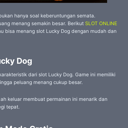
bukan hanya soal keberuntungan semata.
eluang menang semakin besar. Berikut
SLOT ONLINE
u bisa menang slot Lucky Dog dengan mudah dan
Lucky Dog
akteristik dari slot Lucky Dog. Game ini memiliki
ehingga peluang menang cukup besar.
mudah keluar membuat permainan ini menarik dan
gi tepat.