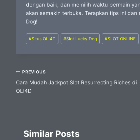
dengan baik, dan memilih waktu bermain yan
akan semakin terbuka. Terapkan tips ini da
Dog!
Post
#
Situs OLI4D
#
Slot Lucky Dog
#
SLOT ONLINE
Tags:
Post
PREVIOUS
Cara Mudah Jackpot Slot Resurrecting Riches di
navigation
OLI4D
Similar Posts