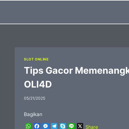
Skip
to
content
SLOT ONLINE
Tips Gacor Memenangka
OLI4D
05/21/2025
Bagikan
W
F
M
T
S
L
X
Share