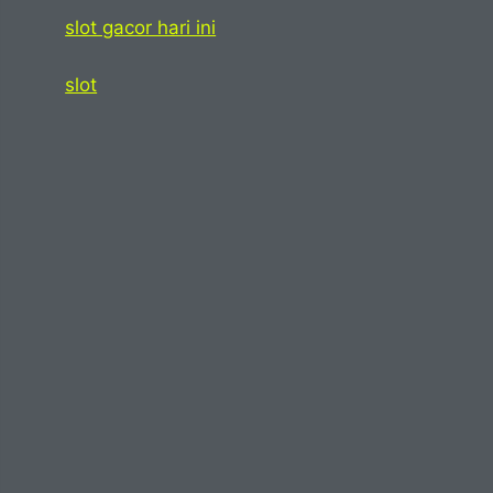
slot gacor hari ini
slot