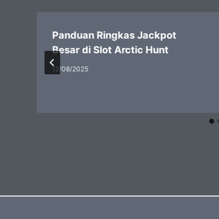
Panduan Ringkas Jackpot
Besar di Slot Arctic Hunt
12/08/2025