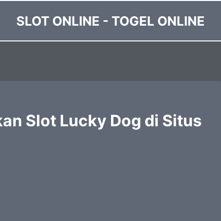
SLOT ONLINE - TOGEL ONLINE
n Slot Lucky Dog di Situs