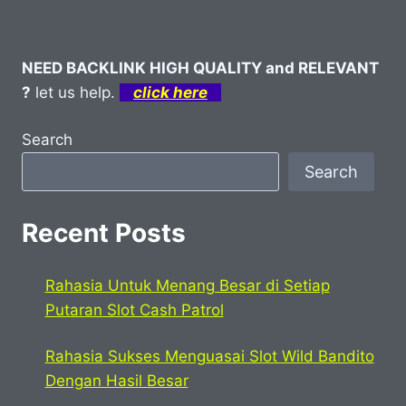
NEED BACKLINK HIGH QUALITY and RELEVANT
?
let us help.
click here
Search
Search
Recent Posts
Rahasia Untuk Menang Besar di Setiap
Putaran Slot Cash Patrol
Rahasia Sukses Menguasai Slot Wild Bandito
Dengan Hasil Besar