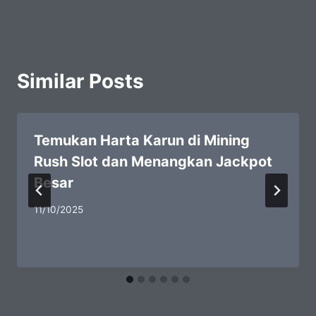
Similar Posts
Temukan Harta Karun di Mining
Rush Slot dan Menangkan Jackpot
Besar
11/10/2025