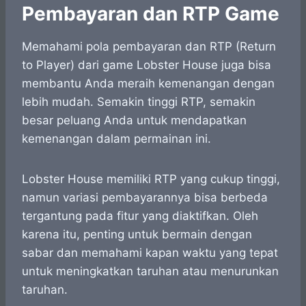
Pembayaran dan RTP Game
Memahami pola pembayaran dan RTP (Return
to Player) dari game Lobster House juga bisa
membantu Anda meraih kemenangan dengan
lebih mudah. Semakin tinggi RTP, semakin
besar peluang Anda untuk mendapatkan
kemenangan dalam permainan ini.
Lobster House memiliki RTP yang cukup tinggi,
namun variasi pembayarannya bisa berbeda
tergantung pada fitur yang diaktifkan. Oleh
karena itu, penting untuk bermain dengan
sabar dan memahami kapan waktu yang tepat
untuk meningkatkan taruhan atau menurunkan
taruhan.