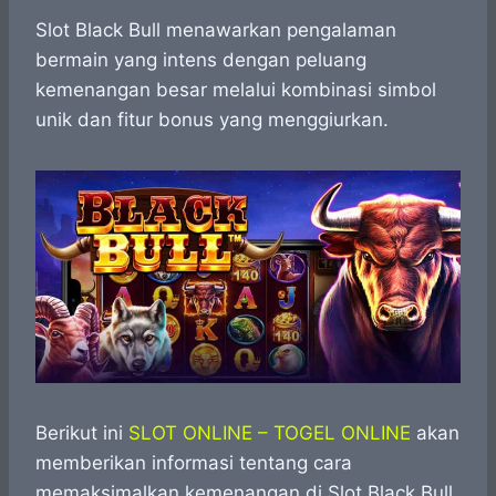
h
a
e
e
k
i
a
c
s
l
y
n
Slot Black Bull menawarkan pengalaman
t
e
s
e
p
e
bermain yang intens dengan peluang
s
b
e
g
e
kemenangan besar melalui kombinasi simbol
A
o
n
r
unik dan fitur bonus yang menggiurkan.
p
o
g
a
p
k
e
m
r
Berikut ini
SLOT ONLINE – TOGEL ONLINE
akan
memberikan informasi tentang cara
memaksimalkan kemenangan di Slot Black Bull,