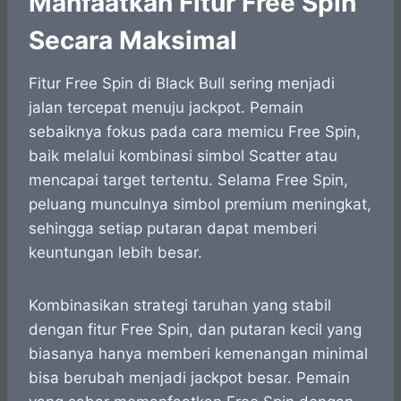
Manfaatkan Fitur Free Spin
Secara Maksimal
Fitur Free Spin di Black Bull sering menjadi
jalan tercepat menuju jackpot. Pemain
sebaiknya fokus pada cara memicu Free Spin,
baik melalui kombinasi simbol Scatter atau
mencapai target tertentu. Selama Free Spin,
peluang munculnya simbol premium meningkat,
sehingga setiap putaran dapat memberi
keuntungan lebih besar.
Kombinasikan strategi taruhan yang stabil
dengan fitur Free Spin, dan putaran kecil yang
biasanya hanya memberi kemenangan minimal
bisa berubah menjadi jackpot besar. Pemain