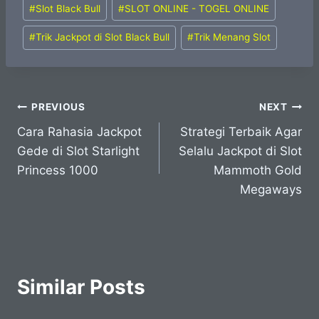
Post
#
Slot Black Bull
#
SLOT ONLINE - TOGEL ONLINE
Tags:
#
Trik Jackpot di Slot Black Bull
#
Trik Menang Slot
Post
PREVIOUS
NEXT
Cara Rahasia Jackpot
Strategi Terbaik Agar
navigation
Gede di Slot Starlight
Selalu Jackpot di Slot
Princess 1000
Mammoth Gold
Megaways
Similar Posts