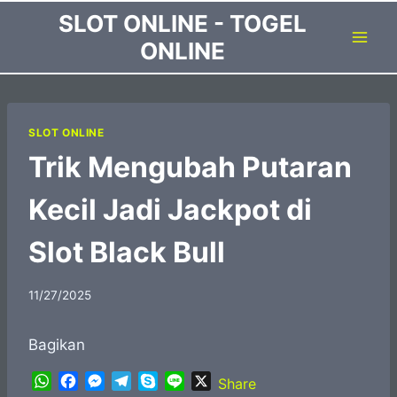
Skip
SLOT ONLINE - TOGEL
to
ONLINE
content
SLOT ONLINE
Trik Mengubah Putaran
Kecil Jadi Jackpot di
Slot Black Bull
11/27/2025
Bagikan
W
F
M
T
S
L
X
Share