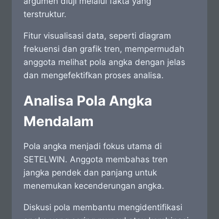
argumen diuji melalui fakta yang
terstruktur.
Fitur visualisasi data, seperti diagram
frekuensi dan grafik tren, mempermudah
anggota melihat pola angka dengan jelas
dan mengefektifkan proses analisa.
Analisa Pola Angka
Mendalam
Pola angka menjadi fokus utama di
SETELWIN. Anggota membahas tren
jangka pendek dan panjang untuk
menemukan kecenderungan angka.
Diskusi pola membantu mengidentifikasi