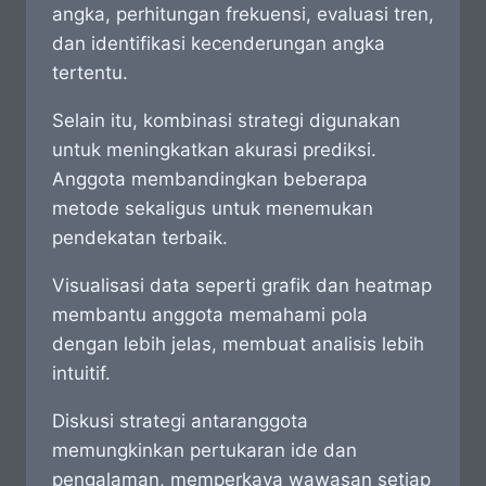
angka, perhitungan frekuensi, evaluasi tren,
dan identifikasi kecenderungan angka
tertentu.
Selain itu, kombinasi strategi digunakan
untuk meningkatkan akurasi prediksi.
Anggota membandingkan beberapa
metode sekaligus untuk menemukan
pendekatan terbaik.
Visualisasi data seperti grafik dan heatmap
membantu anggota memahami pola
dengan lebih jelas, membuat analisis lebih
intuitif.
Diskusi strategi antaranggota
memungkinkan pertukaran ide dan
pengalaman, memperkaya wawasan setiap