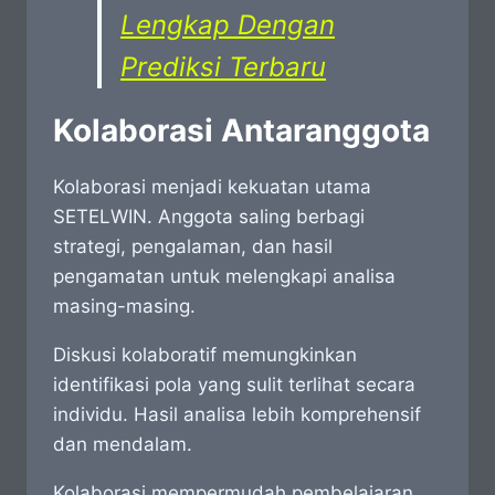
Lengkap Dengan
Prediksi Terbaru
Kolaborasi Antaranggota
Kolaborasi menjadi kekuatan utama
SETELWIN. Anggota saling berbagi
strategi, pengalaman, dan hasil
pengamatan untuk melengkapi analisa
masing-masing.
Diskusi kolaboratif memungkinkan
identifikasi pola yang sulit terlihat secara
individu. Hasil analisa lebih komprehensif
dan mendalam.
Kolaborasi mempermudah pembelajaran