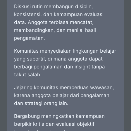
Diskusi rutin membangun disiplin,
konsistensi, dan kemampuan evaluasi
data. Anggota terbiasa mencatat,
membandingkan, dan menilai hasil
pengamatan.
Komunitas menyediakan lingkungan belajar
yang suportif, di mana anggota dapat
berbagi pengalaman dan insight tanpa
takut salah.
Jejaring komunitas memperluas wawasan,
karena anggota belajar dari pengalaman
dan strategi orang lain.
Bergabung meningkatkan kemampuan
berpikir kritis dan evaluasi objektif