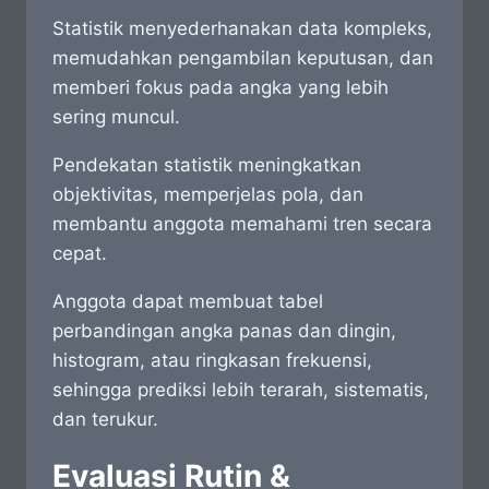
Statistik menyederhanakan data kompleks,
memudahkan pengambilan keputusan, dan
memberi fokus pada angka yang lebih
sering muncul.
Pendekatan statistik meningkatkan
objektivitas, memperjelas pola, dan
membantu anggota memahami tren secara
cepat.
Anggota dapat membuat tabel
perbandingan angka panas dan dingin,
histogram, atau ringkasan frekuensi,
sehingga prediksi lebih terarah, sistematis,
dan terukur.
Evaluasi Rutin &