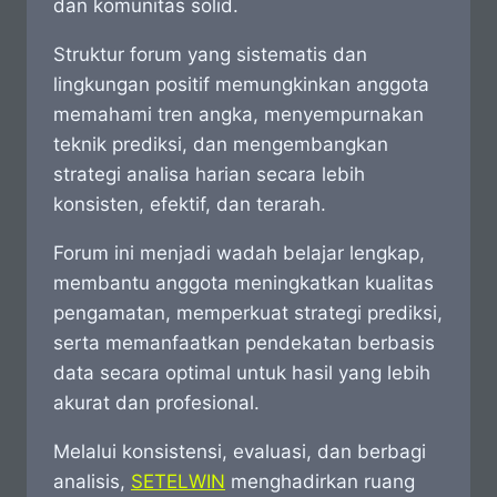
dan komunitas solid.
Struktur forum yang sistematis dan
lingkungan positif memungkinkan anggota
memahami tren angka, menyempurnakan
teknik prediksi, dan mengembangkan
strategi analisa harian secara lebih
konsisten, efektif, dan terarah.
Forum ini menjadi wadah belajar lengkap,
membantu anggota meningkatkan kualitas
pengamatan, memperkuat strategi prediksi,
serta memanfaatkan pendekatan berbasis
data secara optimal untuk hasil yang lebih
akurat dan profesional.
Melalui konsistensi, evaluasi, dan berbagi
analisis,
SETELWIN
menghadirkan ruang