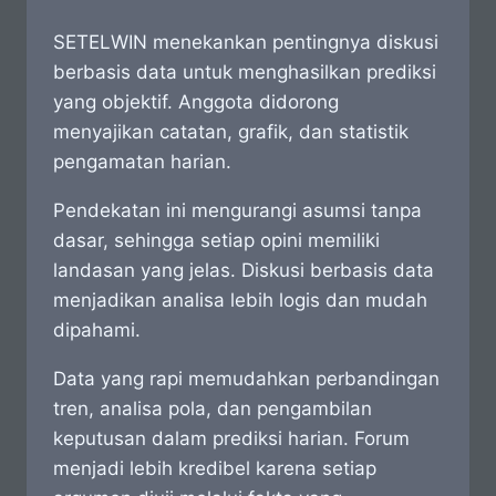
SETELWIN menekankan pentingnya diskusi
berbasis data untuk menghasilkan prediksi
yang objektif. Anggota didorong
menyajikan catatan, grafik, dan statistik
pengamatan harian.
Pendekatan ini mengurangi asumsi tanpa
dasar, sehingga setiap opini memiliki
landasan yang jelas. Diskusi berbasis data
menjadikan analisa lebih logis dan mudah
dipahami.
Data yang rapi memudahkan perbandingan
tren, analisa pola, dan pengambilan
keputusan dalam prediksi harian. Forum
menjadi lebih kredibel karena setiap