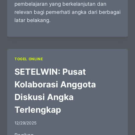
pembelajaran yang berkelanjutan dan
relevan bagi pemerhati angka dari berbagai
latar belakang.
TOGEL ONLINE
SETELWIN: Pusat
Kolaborasi Anggota
Diskusi Angka
Terlengkap
12/29/2025