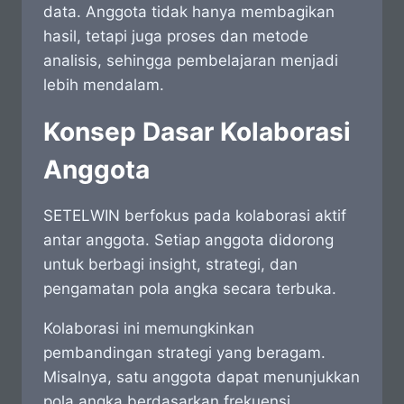
data. Anggota tidak hanya membagikan
hasil, tetapi juga proses dan metode
analisis, sehingga pembelajaran menjadi
lebih mendalam.
Konsep Dasar Kolaborasi
Anggota
SETELWIN berfokus pada kolaborasi aktif
antar anggota. Setiap anggota didorong
untuk berbagi insight, strategi, dan
pengamatan pola angka secara terbuka.
Kolaborasi ini memungkinkan
pembandingan strategi yang beragam.
Misalnya, satu anggota dapat menunjukkan
pola angka berdasarkan frekuensi