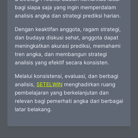
bagi siapa saja yang ingin memperdalam
analisis angka dan strategi prediksi harian.
Dengan keaktifan anggota, ragam strategi,
dan budaya diskusi sehat, anggota dapat
meningkatkan akurasi prediksi, memahami
tren angka, dan membangun strategi
analisis yang efektif secara konsisten.
Melalui konsistensi, evaluasi, dan berbagi
analisis,
SETELWIN
menghadirkan ruang
pembelajaran yang berkelanjutan dan
relevan bagi pemerhati angka dari berbagai
latar belakang.