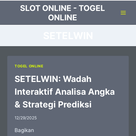
Skip
SLOT ONLINE - TOGEL
to
ONLINE
content
SETELWIN
TOGEL ONLINE
SETELWIN: Wadah
Interaktif Analisa Angka
& Strategi Prediksi
12/29/2025
Bagikan