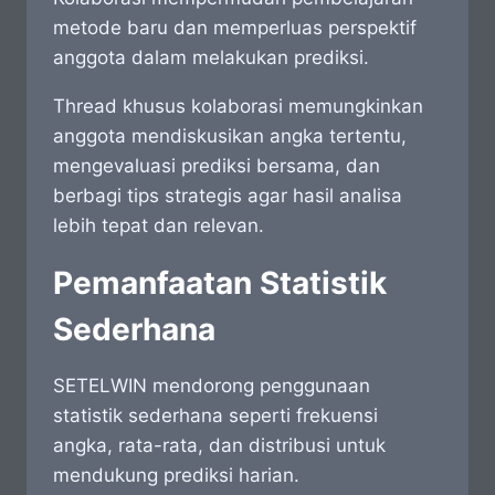
metode baru dan memperluas perspektif
anggota dalam melakukan prediksi.
Thread khusus kolaborasi memungkinkan
anggota mendiskusikan angka tertentu,
mengevaluasi prediksi bersama, dan
berbagi tips strategis agar hasil analisa
lebih tepat dan relevan.
Pemanfaatan Statistik
Sederhana
SETELWIN mendorong penggunaan
statistik sederhana seperti frekuensi
angka, rata-rata, dan distribusi untuk
mendukung prediksi harian.