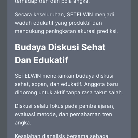
terhadap tren dan pola angka.
Secara keseluruhan, SETELWIN menjadi
wadah edukatif yang produktif dan
mendukung peningkatan akurasi prediksi.
Budaya Diskusi Sehat
Dan Edukatif
SETELWIN menekankan budaya diskusi
sehat, sopan, dan edukatif. Anggota baru
didorong untuk aktif tanpa rasa takut salah.
Diskusi selalu fokus pada pembelajaran,
evaluasi metode, dan pemahaman tren
angka.
Kesalahan dianalisis bersama sebagai