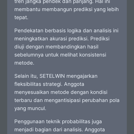
tren jangka pendek dan panjang. Hal ini
membantu membangun prediksi yang lebih
tepat.
Pendekatan berbasis logika dan analisis ini
meningkatkan akurasi prediksi. Prediksi
diuji dengan membandingkan hasil
sebelumnya untuk melihat konsistensi
metode.
Selain itu, SETELWIN mengajarkan
fleksibilitas strategi. Anggota
menyesuaikan metode dengan kondisi
terbaru dan mengantisipasi perubahan pola
yang muncul.
Penggunaan teknik probabilitas juga
menjadi bagian dari analisis. Anggota