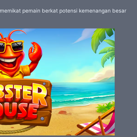
, memikat pemain berkat potensi kemenangan besar