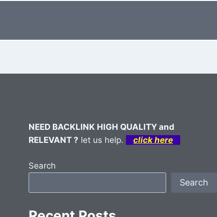
NEED BACKLINK HIGH QUALITY and
RELEVANT ?
let us help.
click here
Search
Search
Recent Posts