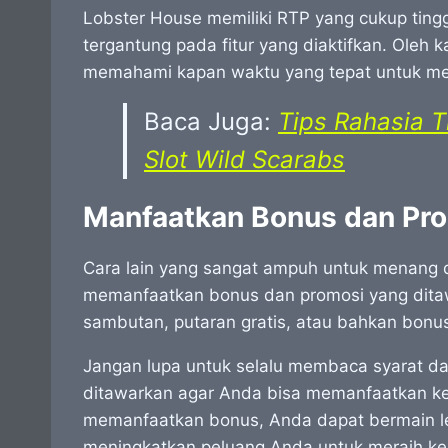
Lobster House memiliki RTP yang cukup ting
tergantung pada fitur yang diaktifkan. Oleh 
memahami kapan waktu yang tepat untuk me
Baca Juga:
Tips Rahasia 
Slot Wild Scarabs
Manfaatkan Bonus dan Pro
Cara lain yang sangat ampuh untuk menang d
memanfaatkan bonus dan promosi yang ditaw
sambutan, putaran gratis, atau bahkan bonus
Jangan lupa untuk selalu membaca syarat da
ditawarkan agar Anda bisa memanfaatkan k
memanfaatkan bonus, Anda dapat bermain le
meningkatkan peluang Anda untuk meraih k