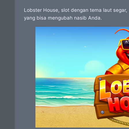
Lobster House, slot dengan tema laut segar
yang bisa mengubah nasib Anda.