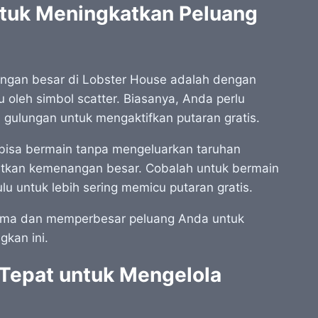
ntuk Meningkatkan Peluang
angan besar di Lobster House adalah dengan
u oleh simbol scatter. Biasanya, Anda perlu
i gulungan untuk mengaktifkan putaran gratis.
 bisa bermain tanpa mengeluarkan taruhan
tkan kemenangan besar. Cobalah untuk bermain
lu untuk lebih sering memicu putaran gratis.
 lama dan memperbesar peluang Anda untuk
kan ini.
 Tepat untuk Mengelola