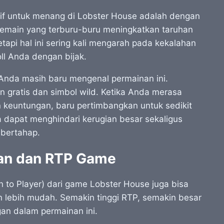
ktif untuk menang di Lobster House adalah dengan
pemain yang terburu-buru meningkatkan taruhan
api hal ini sering kali mengarah pada kekalahan
ll Anda dengan bijak.
a Anda masih baru mengenal permainan ini.
n gratis dan simbol wild. Ketika Anda merasa
 keuntungan, baru pertimbangkan untuk sedikit
 dapat menghindari kerugian besar sekaligus
bertahap.
ran dan RTP Game
to Player) dari game Lobster House juga bisa
ebih mudah. Semakin tinggi RTP, semakin besar
n dalam permainan ini.