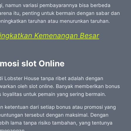
gi, namun variasi pembayarannya bisa berbeda
karena itu, penting untuk bermain dengan sabar dan
ningkatkan taruhan atau menurunkan taruhan.
Tingkatkan Kemenangan Besar
mosi slot Online
i Lobster House tanpa ribet adalah dengan
arkan oleh slot online. Banyak memberikan bonus
 loyalitas untuk pemain yang sering bermain.
n ketentuan dari setiap bonus atau promosi yang
euntungan tersebut dengan maksimal. Dengan
bih lama tanpa risiko tambahan, yang tentunya
emenangan.