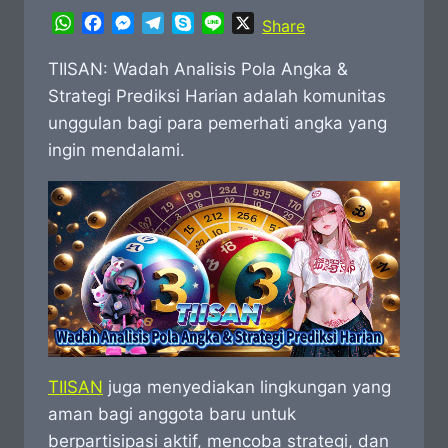
WhatsApp
Facebook
Messenger
Telegram
Skype
Line
X
Share
TIISAN: Wadah Analisis Pola Angka &
Strategi Prediksi Harian adalah komunitas
unggulan bagi para pemerhati angka yang
ingin mendalami.
TIISAN
juga menyediakan lingkungan yang
aman bagi anggota baru untuk
berpartisipasi aktif, mencoba strategi, dan