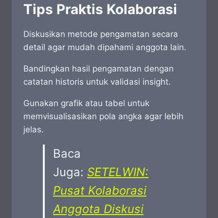
Tips Praktis Kolaborasi
Diskusikan metode pengamatan secara
detail agar mudah dipahami anggota lain.
Bandingkan hasil pengamatan dengan
catatan historis untuk validasi insight.
Gunakan grafik atau tabel untuk
memvisualisasikan pola angka agar lebih
jelas.
Baca
Juga:
SETELWIN:
Pusat Kolaborasi
Anggota Diskusi