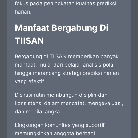
fokus pada peningkatan kualitas prediksi
harian.
Manfaat Bergabung Di
TIISAN
Bergabung di TIISAN memberikan banyak
manfaat, mulai dari belajar analisis pola
hingga merancang strategi prediksi harian
yang efektif.
Diskusi rutin membangun disiplin dan
konsistensi dalam mencatat, mengevaluasi,
dan menilai angka.
Lingkungan komunitas yang suportif
memungkinkan anggota berbagi