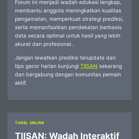
Forum ini menjadi wadah edukasi lengkap,
membantu anggota meningkatkan kualitas
pengamatan, memperkuat strategi prediksi,
serta memanfaatkan pendekatan berbasis
data secara optimal untuk hasil yang lebih
akurat dan profesional..
Jangan lewatkan prediksi terupdate dan
tips gacor harian kunjungi
TIISAN
sekarang
dan bergabung dengan komunitas pemain
aktif.
TOGEL ONLINE
TIISAN: Wadah Interaktif