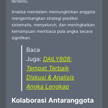
tertentu.
Analisa mendalam memungkinkan anggota
mengembangkan strategi prediksi
sistematis, menyeluruh, dan meningkatkan
kemampuan membaca pola angka secara
signifikan.
Baca
Juga:
DAILY808:
Tempat Terbaik
Diskusi & Analisis
Angka Lengkap
Kolaborasi Antaranggota