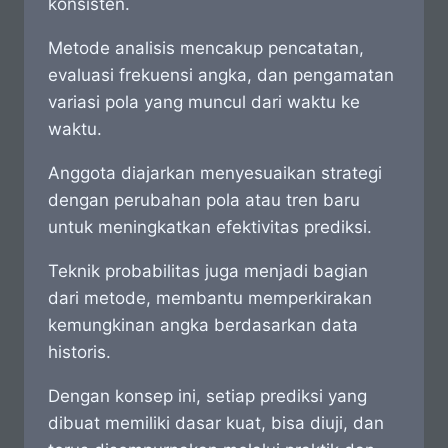
konsisten.
Metode analisis mencakup pencatatan,
evaluasi frekuensi angka, dan pengamatan
variasi pola yang muncul dari waktu ke
waktu.
Anggota diajarkan menyesuaikan strategi
dengan perubahan pola atau tren baru
untuk meningkatkan efektivitas prediksi.
Teknik probabilitas juga menjadi bagian
dari metode, membantu memperkirakan
kemungkinan angka berdasarkan data
historis.
Dengan konsep ini, setiap prediksi yang
dibuat memiliki dasar kuat, bisa diuji, dan