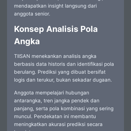
mendapatkan insight langsung dari
anggota senior.
Konsep Analisis Pola
Angka
TIISAN menekankan analisis angka
berbasis data historis dan identifikasi pola
berulang. Prediksi yang dibuat bersifat
logis dan terukur, bukan sekadar dugaan.
Anggota mempelajari hubungan
antarangka, tren jangka pendek dan
panjang, serta pola kombinasi yang sering
muncul. Pendekatan ini membantu
meningkatkan akurasi prediksi secara