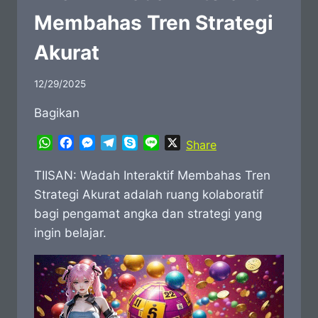
Membahas Tren Strategi
Akurat
12/29/2025
Bagikan
WhatsApp
Facebook
Messenger
Telegram
Skype
Line
X
Share
TIISAN: Wadah Interaktif Membahas Tren
Strategi Akurat adalah ruang kolaboratif
bagi pengamat angka dan strategi yang
ingin belajar.