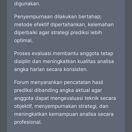
digunakan.
Penyempurnaan dilakukan bertahap;
metode efektif dipertahankan, kelemahan
diperbaiki agar strategi prediksi lebih
optimal.
Proses evaluasi membantu anggota tetap
disiplin dan meningkatkan kualitas analisa
angka harian secara konsisten.
Forum menyarankan pencatatan hasil
prediksi dibanding angka aktual agar
anggota dapat mengevaluasi teknik secara
objektif, menyempurnakan strategi, dan
meningkatkan kemampuan analisa secara
profesional.