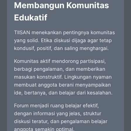
Membangun Komunitas
Edukatif
TIISAN menekankan pentingnya komunitas
yang solid. Etika diskusi dijaga agar tetap
kondusif, positif, dan saling menghargai.
Komunitas aktif mendorong partisipasi,
berbagi pengalaman, dan memberikan
masukan konstruktif. Lingkungan nyaman
membuat anggota berani menyampaikan
ide, bertanya, dan belajar dari kesalahan.
Forum menjadi ruang belajar efektif,
dengan informasi yang jelas, struktur
diskusi teratur, dan pengalaman belajar
anggota semakin optimal.