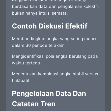
berdasarkan data dan pengalaman kolektif,
bukan hanya intuisi semata.
Contoh Diskusi Efektif
Membandingkan angka yang sering muncul
dalam 30 periode terakhir
Mengidentifikasi pola angka berulang pada
waktu tertentu
Menentukan kombinasi angka stabil versus
fluktuatif
Pengelolaan Data Dan
Catatan Tren