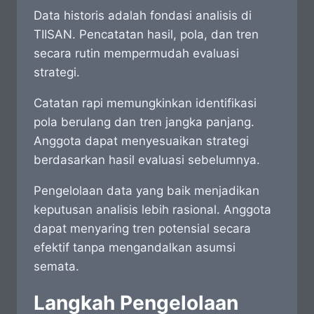
Data historis adalah fondasi analisis di
TIISAN. Pencatatan hasil, pola, dan tren
secara rutin mempermudah evaluasi
strategi.
Catatan rapi memungkinkan identifikasi
pola berulang dan tren jangka panjang.
Anggota dapat menyesuaikan strategi
berdasarkan hasil evaluasi sebelumnya.
Pengelolaan data yang baik menjadikan
keputusan analisis lebih rasional. Anggota
dapat menyaring tren potensial secara
efektif tanpa mengandalkan asumsi
semata.
Langkah Pengelolaan