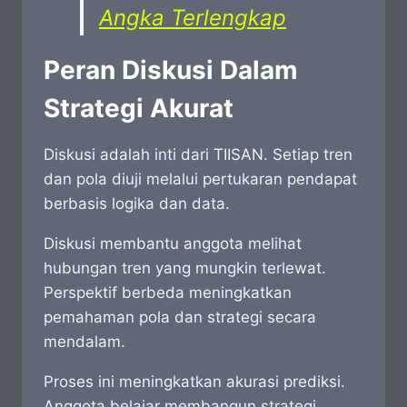
Angka Terlengkap
Peran Diskusi Dalam
Strategi Akurat
Diskusi adalah inti dari TIISAN. Setiap tren
dan pola diuji melalui pertukaran pendapat
berbasis logika dan data.
Diskusi membantu anggota melihat
hubungan tren yang mungkin terlewat.
Perspektif berbeda meningkatkan
pemahaman pola dan strategi secara
mendalam.
Proses ini meningkatkan akurasi prediksi.
Anggota belajar membangun strategi